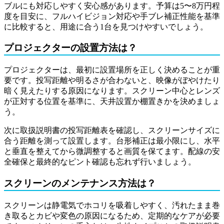
ブルにも対応しやすく安心感があります。予算は5〜8万円程
度を目安に、フルハイビジョン対応や手ブレ補正性能を基準
に比較すると、用途に合う1台を見つけやすいでしょう。
プロジェクターの設置方法は？
プロジェクターは、最初に設置場所を正しく決めることが重
要です。投写距離や明るさが合わないと、映像がぼやけたり
暗く見えたりする原因になります。スクリーン中心とレンズ
が正対する位置を基準に、天井設置か棚置きかを決めましょ
う。
次に取扱説明書の投写距離表を確認し、スクリーンサイズに
合う距離を測って設置します。台形補正は最小限にし、水平
と垂直を整えてから微調整すると画質を保てます。配線の安
全確保と最終的なピント確認も忘れず行いましょう。
スクリーンのメンテナンス方法は？
スクリーンは静電気でホコリを吸着しやすく、汚れたまま巻
き取るとカビや変色の原因になるため、定期的なケアが必要