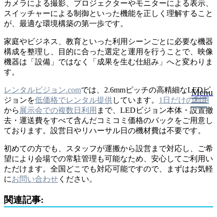
カメラによる撮影、プロジェクターやモニターによる表示、
スイッチャーによる制御といった機能を正しく理解すること
が、最適な環境構築の第一歩です。
家庭やビジネス、教育といった利用シーンごとに必要な機器
構成を整理し、目的に合った選定と運用を行うことで、映像
機器は「設備」ではなく「成果を生む仕組み」へと変わりま
す。
レンタルビジョン.com
では、2.6mmピッチの高精細なLEDビ
Menu
ジョンを
低価格でレンタル提供
しています。
1日だけの利用
から
展示会での複数日利用
まで、LEDビジョン本体・設置撤
去・運送費をすべて含んだコミコミ価格のパックをご用意し
ております。設営日やリハーサル日の機材費は不要です。
初めての方でも、スタッフが運搬から設営まで対応し、ご希
望により会場での常駐管理も可能なため、安心してご利用い
ただけます。全国どこでも対応可能ですので、まずはお気軽
に
お問い合わせ
ください。
関連記事: