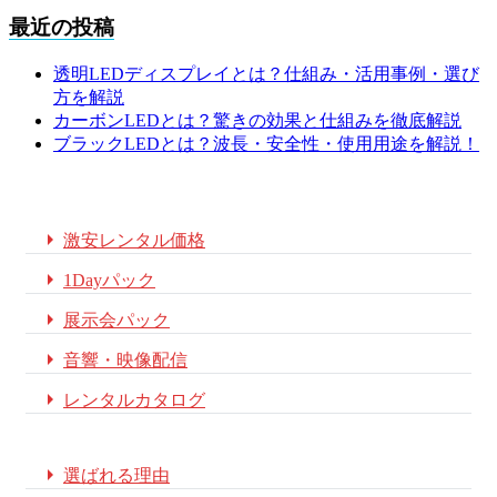
最近の投稿
透明LEDディスプレイとは？仕組み・活用事例・選び
方を解説
カーボンLEDとは？驚きの効果と仕組みを徹底解説
ブラックLEDとは？波長・安全性・使用用途を解説！

激安レンタル価格

1Dayパック

展示会パック

音響・映像配信

レンタルカタログ

選ばれる理由