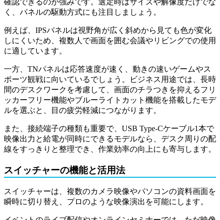
確認できるのが強みです。選定時はサイズや解像度だけでな
く、パネルの駆動方式にも注目しましょう。
例えば、IPSパネルは視野角が広く斜めから見ても色が変化
しにくいため、複数人で画面を囲む会議やリビングでの使用
に適しています。
一方、TNパネルは応答速度が速く、動きの速いゲームやス
ポーツ観戦に向いているでしょう。ビジネス用途では、長時
間のデスクワークを考慮して、画面のチラつきを抑えるフリ
ッカーフリー機能やブルーライトカット機能を搭載したモデ
ルを選ぶと、目の疲労軽減につながります。
また、接続端子の種類も重要で、USB Type-Cケーブル1本で
映像出力と給電が同時にできるモデルなら、デスク周りの配
線をすっきりと整理でき、作業効率の向上にも寄与します。
スイッチャーの機能と活用法
スイッチャーは、複数のカメラ映像やパソコンの資料画面を
瞬時に切り替え、プロのような映像演出を可能にします。
イベントのライブ配信やオンラインセミナーでは、ただ映像