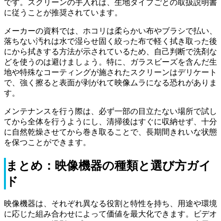
です。スクリーンの手入れは、生地タイプごとの取扱説明書
に従うことが推奨されています。
メーカーの資料では、ホコリは柔らかい布やブラシで払い、
落ちない汚れは水で湿らせ固く絞った布で軽く拭き取った後
にから拭きする方法が示されているため、自己判断で洗剤な
どを使うのは避けましょう。特に、ガラスビーズを含んだ生
地や特殊なコーティングが施されたスクリーンはデリケート
で、強く擦ると表面が剥がれて映像ムラになる恐れがありま
す。
メンテナンスを行う際は、必ず一部の目立たない場所で試し
てから全体を行うようにし、清掃後はすぐに収納せず、十分
に自然乾燥させてから巻き取ることで、長期間きれいな状態
を保つことができます。
まとめ：映像機器の種類と選び方ガイ
ド
映像機器は、それぞれ異なる役割と特性を持ち、用途や環境
に応じた組み合わせによって価値を最大化できます。ビデオ