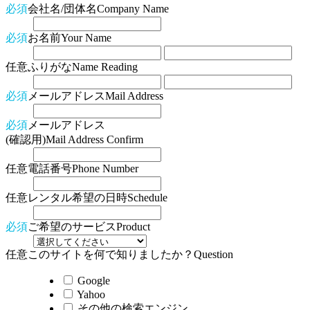
必須
会社名/団体名
Company Name
必須
お名前
Your Name
任意
ふりがな
Name Reading
必須
メールアドレス
Mail Address
必須
メールアドレス
(確認用)
Mail Address Confirm
任意
電話番号
Phone Number
任意
レンタル希望の日時
Schedule
必須
ご希望のサービス
Product
任意
このサイトを何で知りましたか？
Question
Google
Yahoo
その他の検索エンジン