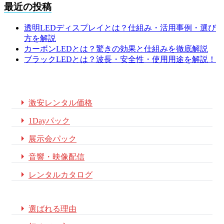
最近の投稿
透明LEDディスプレイとは？仕組み・活用事例・選び
方を解説
カーボンLEDとは？驚きの効果と仕組みを徹底解説
ブラックLEDとは？波長・安全性・使用用途を解説！

激安レンタル価格

1Dayパック

展示会パック

音響・映像配信

レンタルカタログ

選ばれる理由