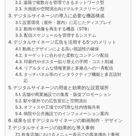
遠隔で複数台を管理できるネットワーク型
大画面や空間演出向けマルチスクリーン型
デジタルサイネージの導入に必要な機器構成
設置環境（屋外・屋内）に応じたディスプレイ
動画や画像を再生する機器（STB）
配信スケジュールを管理するシステム
デジタルサイネージ広告を活用する5つのメリット
動画とデザインによる高い視認性の確保
ターゲットに合わせた柔軟なコンテンツ配信
印刷代やポスター貼り替えの手間・コスト削減
リアルタイムな情報更新と多拠点への一斉配信
タッチパネル等のインタラクティブ機能と多言語対
応
デジタルサイネージの用途と効果的な設置場所
店舗や商業施設での集客・販促プロモーション
駅や屋外での広告宣伝と空間演出
オフィスや工場での円滑な社内情報共有
病院や公共施設でのインフォメーション案内
成果を出すデジタルサイネージの動画制作・デザイン
デジタルサイネージの効果的な導入事例
飲食店舗におけるメニュー表示での客単価向上事例