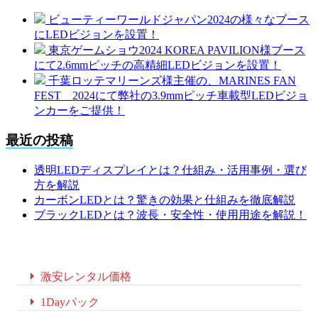
ビューティーワールドジャパン2024の様々なブース
にLEDビジョンを設置！
東京ゲームショウ2024 KOREA PAVILION様ブース
にて2.6mmピッチの高精細LEDビジョンを設置！
千葉ロッテマリーンズ様主催の、MARINES FAN
FEST 2024にて弊社の3.9mmピッチ車載型LEDビジョ
ンカーをご提供！
最近の投稿
透明LEDディスプレイとは？仕組み・活用事例・選び
方を解説
カーボンLEDとは？驚きの効果と仕組みを徹底解説
ブラックLEDとは？波長・安全性・使用用途を解説！

激安レンタル価格

1Dayパック