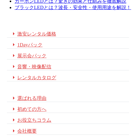
カーボンLEDとは？驚きの効果と仕組みを徹底解説
ブラックLEDとは？波長・安全性・使用用途を解説！

激安レンタル価格

1Dayパック

展示会パック

音響・映像配信

レンタルカタログ

選ばれる理由

初めての方へ

お役立ちコラム

会社概要