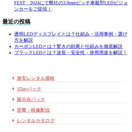
FEST 2024にて弊社の3.9mmピッチ車載型LEDビジョ
ンカーをご提供！
最近の投稿
透明LEDディスプレイとは？仕組み・活用事例・選び
方を解説
カーボンLEDとは？驚きの効果と仕組みを徹底解説
ブラックLEDとは？波長・安全性・使用用途を解説！

激安レンタル価格

1Dayパック

展示会パック

音響・映像配信

レンタルカタログ