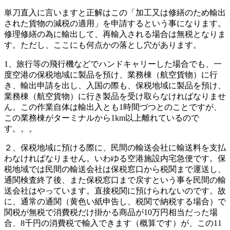
単刀直入に言いますと正解はこの「加工又は修繕のため輸出
された貨物の減税の適用」を申請するという事になります。
修理修繕の為に輸出して、再輸入される場合は無税となりま
す。ただし、ここにも何点かの落とし穴があります。
1、旅行等の飛行機などでハンドキャリーした場合でも、一
度空港の保税地域に製品を預け、業務棟（航空貨物）に行
き、輸出申請を出し、入国の際も、保税地域に製品を預け、
業務棟（航空貨物）に行き製品を受け取らなければなりませ
ん。この作業自体は輸出入とも1時間づつとのことですが、
この業務棟がターミナルから1km以上離れているので
す。。。
２、保税地域に預ける際に、民間の輸送会社に輸送料を支払
わなければなりません。いわゆる空港施設内宅急便です。保
税地域では民間の輸送会社は保税窓口から税関まで運送し、
通関検査終了後、また保税窓口まで戻すという事を民間の輸
送会社はやっています。直接税関に預けられないのです。故
に、通常の通関（黄色い紙申告し、税関で納税する場合）で
関税が無税で消費税だけ掛かる商品が10万円相当だった場
合、8千円の消費税で輸入できます（概算です）が、この11