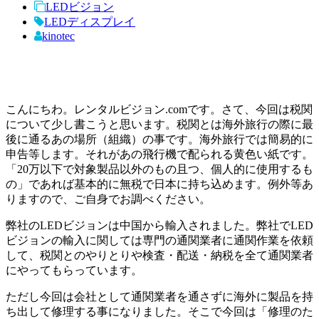
LEDビジョン
LEDディスプレイ
kinotec
こんにちわ。レンタルビジョン.comです。さて、今回は税関
について少し書こうと思います。税関とは海外旅行の際に最
後に通るあの場所（組織）の事です。海外旅行では簡易的に
申告等します。それがあの飛行機で配られる黄色い紙です。
「20万以下で対象製品以外のもの且つ、個人的に使用するも
の」であれば基本的に無税で日本に持ち込めます。例外等あ
りますので、ご自身でお調べください。
弊社のLEDビジョンは中国から輸入されました。弊社でLED
ビジョンの輸入に関しては専門の通関業者に通関作業を依頼
して、税関とのやりとりや検査・配送・納税を全て通関業者
にやってもらっています。
ただし今回は会社として通関業者を通さずに海外に製品を持
ち出して修理する事になりました。そこで今回は「修理のた