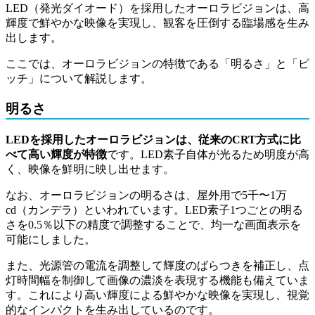
LED（発光ダイオード）を採用したオーロラビジョンは、高
輝度で鮮やかな映像を実現し、観客を圧倒する臨場感を生み
出します。
ここでは、オーロラビジョンの特徴である「明るさ」と「ピ
ッチ」について解説します。
明るさ
LEDを採用したオーロラビジョンは、従来のCRT方式に比
べて高い輝度が特徴
です。LED素子自体が光るため明度が高
く、映像を鮮明に映し出せます。
なお、オーロラビジョンの明るさは、屋外用で5千〜1万
cd（カンデラ）といわれています。LED素子1つごとの明る
さを0.5％以下の精度で調整することで、均一な画面表示を
可能にしました。
また、光源管の電流を調整して輝度のばらつきを補正し、点
灯時間幅を制御して画像の濃淡を表現する機能も備えていま
す。 これにより高い輝度による鮮やかな映像を実現し、視覚
的なインパクトを生み出しているのです。