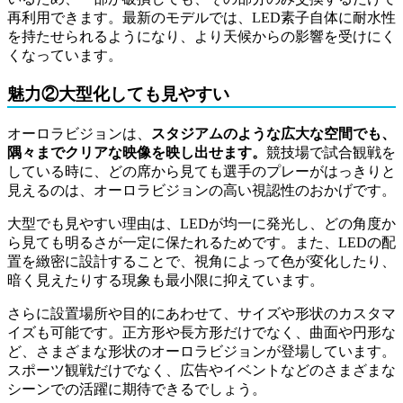
再利用できます。最新のモデルでは、LED素子自体に耐水性
を持たせられるようになり、より天候からの影響を受けにく
くなっています。
魅力②大型化しても見やすい
オーロラビジョンは、
スタジアムのような広大な空間でも、
隅々までクリアな映像を映し出せます。
競技場で試合観戦を
している時に、どの席から見ても選手のプレーがはっきりと
見えるのは、オーロラビジョンの高い視認性のおかげです。
大型でも見やすい理由は、LEDが均一に発光し、どの角度か
ら見ても明るさが一定に保たれるためです。また、LEDの配
置を緻密に設計することで、視角によって色が変化したり、
暗く見えたりする現象も最小限に抑えています。
さらに設置場所や目的にあわせて、サイズや形状のカスタマ
イズも可能です。正方形や長方形だけでなく、曲面や円形な
ど、さまざまな形状のオーロラビジョンが登場しています。
スポーツ観戦だけでなく、広告やイベントなどのさまざまな
シーンでの活躍に期待できるでしょう。