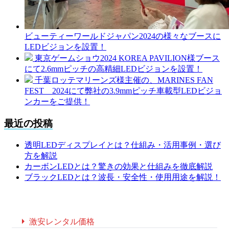
ビューティーワールドジャパン2024の様々なブースに
LEDビジョンを設置！
東京ゲームショウ2024 KOREA PAVILION様ブース
にて2.6mmピッチの高精細LEDビジョンを設置！
千葉ロッテマリーンズ様主催の、MARINES FAN
FEST 2024にて弊社の3.9mmピッチ車載型LEDビジョ
ンカーをご提供！
最近の投稿
透明LEDディスプレイとは？仕組み・活用事例・選び
方を解説
カーボンLEDとは？驚きの効果と仕組みを徹底解説
ブラックLEDとは？波長・安全性・使用用途を解説！

激安レンタル価格